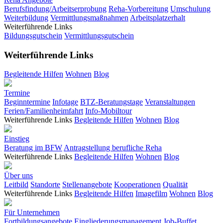
Berufsfindung/Arbeitserprobung
Reha-Vorbereitung
Umschulung
Weiterbildung
Vermittlungsmaßnahmen
Arbeitsplatzerhalt
Weiterführende Links
Bildungsgutschein
Vermittlungsgutschein
Weiterführende Links
Begleitende Hilfen
Wohnen
Blog
Termine
Beginntermine
Infotage
BTZ-Beratungstage
Veranstaltungen
Ferien/Familienheimfahrt
Info-Mobiltour
Weiterführende Links
Begleitende Hilfen
Wohnen
Blog
Einstieg
Beratung im BFW
Antragstellung berufliche Reha
Weiterführende Links
Begleitende Hilfen
Wohnen
Blog
Über uns
Leitbild
Standorte
Stellenangebote
Kooperationen
Qualität
Weiterführende Links
Begleitende Hilfen
Imagefilm
Wohnen
Blog
Für Unternehmen
Fortbildungsangebote
Eingliederungsmanagement
Job-Buffet