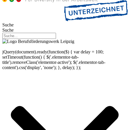
Suche
Suche
jQuery(document).ready(function($) { var delay = 100;
setTimeout(function() { $('.elementor-tab-
title').removeClass('elementor-active'); $('.elementor-tab-
content').css('display', 'none'); }, delay); });