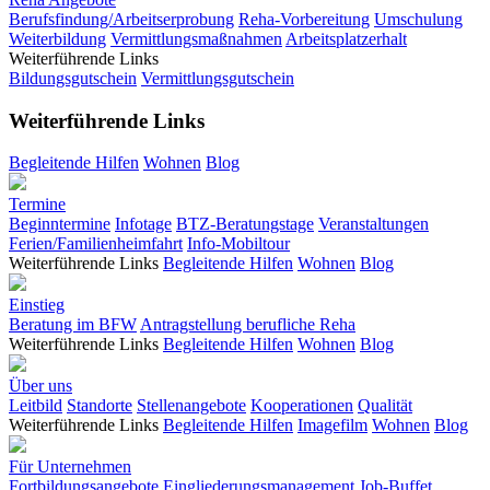
Berufsfindung/Arbeitserprobung
Reha-Vorbereitung
Umschulung
Weiterbildung
Vermittlungsmaßnahmen
Arbeitsplatzerhalt
Weiterführende Links
Bildungsgutschein
Vermittlungsgutschein
Weiterführende Links
Begleitende Hilfen
Wohnen
Blog
Termine
Beginntermine
Infotage
BTZ-Beratungstage
Veranstaltungen
Ferien/Familienheimfahrt
Info-Mobiltour
Weiterführende Links
Begleitende Hilfen
Wohnen
Blog
Einstieg
Beratung im BFW
Antragstellung berufliche Reha
Weiterführende Links
Begleitende Hilfen
Wohnen
Blog
Über uns
Leitbild
Standorte
Stellenangebote
Kooperationen
Qualität
Weiterführende Links
Begleitende Hilfen
Imagefilm
Wohnen
Blog
Für Unternehmen
Fortbildungsangebote
Eingliederungsmanagement
Job-Buffet