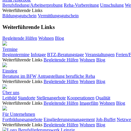
Berufsfindung/Arbeitserprobung
Reha-Vorbereitung
Umschulung
Wei
Weiterführende Links
Bildungsgutschein
Vermittlungsgutschein
Weiterführende Links
Begleitende Hilfen
Wohnen
Blog
Termine
Beginntermine
Infotage
BTZ-Beratungstage
Veranstaltungen
Ferien/
Weiterführende Links
Begleitende Hilfen
Wohnen
Blog
Einstieg
Beratung im BFW
Antragstellung berufliche Reha
Weiterführende Links
Begleitende Hilfen
Wohnen
Blog
Über uns
Leitbild
Standorte
Stellenangebote
Kooperationen
Qualität
Weiterführende Links
Begleitende Hilfen
Imagefilm
Wohnen
Blog
Für Unternehmen
Fortbildungsangebote
Eingliederungsmanagement
Job-Buffet
Netzwer
Weiterführende Links
Begleitende Hilfen
Wohnen
Blog