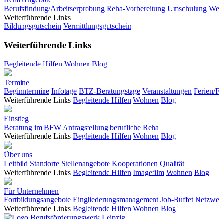
Berufsfindung/Arbeitserprobung
Reha-Vorbereitung
Umschulung
Wei
Weiterführende Links
Bildungsgutschein
Vermittlungsgutschein
Weiterführende Links
Begleitende Hilfen
Wohnen
Blog
Termine
Beginntermine
Infotage
BTZ-Beratungstage
Veranstaltungen
Ferien/
Weiterführende Links
Begleitende Hilfen
Wohnen
Blog
Einstieg
Beratung im BFW
Antragstellung berufliche Reha
Weiterführende Links
Begleitende Hilfen
Wohnen
Blog
Über uns
Leitbild
Standorte
Stellenangebote
Kooperationen
Qualität
Weiterführende Links
Begleitende Hilfen
Imagefilm
Wohnen
Blog
Für Unternehmen
Fortbildungsangebote
Eingliederungsmanagement
Job-Buffet
Netzwer
Weiterführende Links
Begleitende Hilfen
Wohnen
Blog