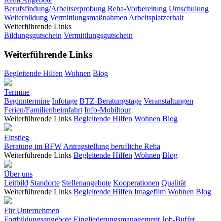
Berufsfindung/Arbeitserprobung
Reha-Vorbereitung
Umschulung
Weiterbildung
Vermittlungsmaßnahmen
Arbeitsplatzerhalt
Weiterführende Links
Bildungsgutschein
Vermittlungsgutschein
Weiterführende Links
Begleitende Hilfen
Wohnen
Blog
Termine
Beginntermine
Infotage
BTZ-Beratungstage
Veranstaltungen
Ferien/Familienheimfahrt
Info-Mobiltour
Weiterführende Links
Begleitende Hilfen
Wohnen
Blog
Einstieg
Beratung im BFW
Antragstellung berufliche Reha
Weiterführende Links
Begleitende Hilfen
Wohnen
Blog
Über uns
Leitbild
Standorte
Stellenangebote
Kooperationen
Qualität
Weiterführende Links
Begleitende Hilfen
Imagefilm
Wohnen
Blog
Für Unternehmen
Fortbildungsangebote
Eingliederungsmanagement
Job-Buffet