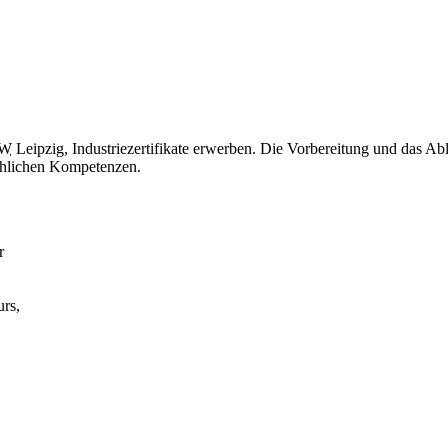
FW
Leipzig, Industriezertifikate erwerben. Die Vorbereitung und das Able
fachlichen Kompetenzen.
r
rs,