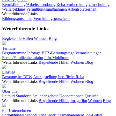
Berufsfindung/Arbeitserprobung
Reha-Vorbereitung
Umschulung
Weiterbildung
Vermittlungsmaßnahmen
Arbeitsplatzerhalt
Weiterführende Links
Bildungsgutschein
Vermittlungsgutschein
Weiterführende Links
Begleitende Hilfen
Wohnen
Blog
Termine
Beginntermine
Infotage
BTZ-Beratungstage
Veranstaltungen
Ferien/Familienheimfahrt
Info-Mobiltour
Weiterführende Links
Begleitende Hilfen
Wohnen
Blog
Einstieg
Beratung im BFW
Antragstellung berufliche Reha
Weiterführende Links
Begleitende Hilfen
Wohnen
Blog
Über uns
Leitbild
Standorte
Stellenangebote
Kooperationen
Qualität
Weiterführende Links
Begleitende Hilfen
Imagefilm
Wohnen
Blog
Für Unternehmen
Fortbildungsangebote
Eingliederungsmanagement
Job-Buffet