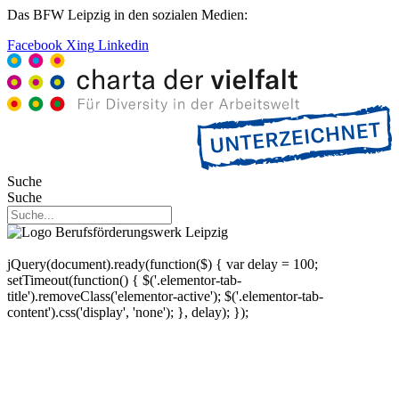
Das BFW Leipzig in den sozialen Medien:
Facebook
Xing
Linkedin
Suche
Suche
jQuery(document).ready(function($) { var delay = 100;
setTimeout(function() { $('.elementor-tab-
title').removeClass('elementor-active'); $('.elementor-tab-
content').css('display', 'none'); }, delay); });