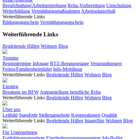
Berufsfindung/Arbeitserprobung
Reha-Vorbereitung
Umschulung
Weiterbildung
Vermittlungsmaßnahmen
Arbeitsplatzerhalt
Weiterführende Links
Bildungsgutschein
Vermittlungsgutschein
Weiterführende Links
Begleitende Hilfen
Wohnen
Blog
Termine
Beginntermine
Infotage
BTZ-Beratungstage
Veranstaltungen
Ferien/Familienheimfahrt
Info-Mobiltour
Weiterführende Links
Begleitende Hilfen
Wohnen
Blog
Einstieg
Beratung im BFW
Antragstellung berufliche Reha
Weiterführende Links
Begleitende Hilfen
Wohnen
Blog
Über uns
Leitbild
Standorte
Stellenangebote
Kooperationen
Qualität
Weiterführende Links
Begleitende Hilfen
Imagefilm
Wohnen
Blog
Für Unternehmen
Fortbildungsangebote
Eingliederungsmanagement
Job-Buffet