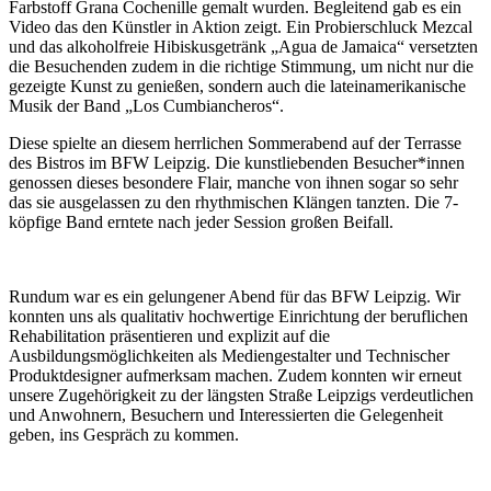
Farbstoff Grana Cochenille gemalt wurden. Begleitend gab es ein
Video das den Künstler in Aktion zeigt. Ein Probierschluck Mezcal
und das alkoholfreie Hibiskusgetränk „Agua de Jamaica“ versetzten
die Besuchenden zudem in die richtige Stimmung, um nicht nur die
gezeigte Kunst zu genießen, sondern auch die lateinamerikanische
Musik der Band „Los Cumbiancheros“.
Diese spielte an diesem herrlichen Sommerabend auf der Terrasse
des Bistros im BFW Leipzig. Die kunstliebenden Besucher*innen
genossen dieses besondere Flair, manche von ihnen sogar so sehr
das sie ausgelassen zu den rhythmischen Klängen tanzten. Die 7-
köpfige Band erntete nach jeder Session großen Beifall.
Rundum war es ein gelungener Abend für das BFW Leipzig. Wir
konnten uns als qualitativ hochwertige Einrichtung der beruflichen
Rehabilitation präsentieren und explizit auf die
Ausbildungsmöglichkeiten als Mediengestalter und Technischer
Produktdesigner aufmerksam machen. Zudem konnten wir erneut
unsere Zugehörigkeit zu der längsten Straße Leipzigs verdeutlichen
und Anwohnern, Besuchern und Interessierten die Gelegenheit
geben, ins Gespräch zu kommen.