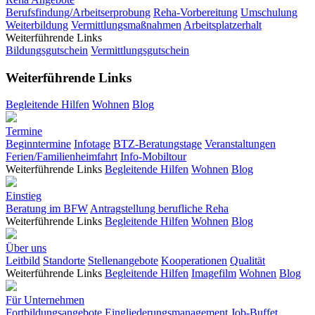
Berufsfindung/Arbeitserprobung
Reha-Vorbereitung
Umschulung
Weiterbildung
Vermittlungsmaßnahmen
Arbeitsplatzerhalt
Weiterführende Links
Bildungsgutschein
Vermittlungsgutschein
Weiterführende Links
Begleitende Hilfen
Wohnen
Blog
Termine
Beginntermine
Infotage
BTZ-Beratungstage
Veranstaltungen
Ferien/Familienheimfahrt
Info-Mobiltour
Weiterführende Links
Begleitende Hilfen
Wohnen
Blog
Einstieg
Beratung im BFW
Antragstellung berufliche Reha
Weiterführende Links
Begleitende Hilfen
Wohnen
Blog
Über uns
Leitbild
Standorte
Stellenangebote
Kooperationen
Qualität
Weiterführende Links
Begleitende Hilfen
Imagefilm
Wohnen
Blog
Für Unternehmen
Fortbildungsangebote
Eingliederungsmanagement
Job-Buffet