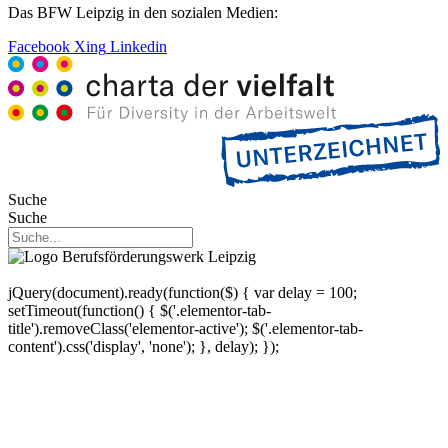
Das BFW Leipzig in den sozialen Medien:
Facebook
Xing
Linkedin
Suche
Suche
jQuery(document).ready(function($) { var delay = 100;
setTimeout(function() { $('.elementor-tab-
title').removeClass('elementor-active'); $('.elementor-tab-
content').css('display', 'none'); }, delay); });